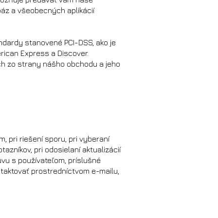
áz a všeobecných aplikácií
dardy stanovené PCI-DSS, ako je
rican Express a Discover.
ch zo strany nášho obchodu a jeho
 pri riešení sporu, pri vyberaní
zníkov, pri odosielaní aktualizácií
vu s používateľom, príslušné
taktovať prostredníctvom e-mailu,