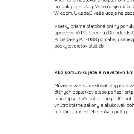
produkty a služby. Vaše údaje môžu 
Wix.com. Ukladajú vaše údaje na zab
Všetky priame platobné brány ponúk
spravované PCI Security Standards Co
Požiadavky PCI-DSS pomáhajú zabezp
poskytovateľov služieb.
Ako komunikujete s návštevníkm
Môžeme vás kontaktovať, aby sme vás 
dlžných poplatkov alebo peňazí, pri 
o našej spoločnosti alebo podľa pot
vnútroštátne zákony a akúkoľvek doh
telefónu, textových správ a pošty.