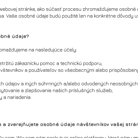
 webovej stránke, ako súčasť procesu zhromažďujeme osobné úd
a. Vaše osobné údaje budú použité len na konkrétne dôvody u
obné údaje?
omažďujeme na nasledujúce účely:
tržitú zákaznícku pomoc a technickú podporu;
ávštevníkov a používateľov so všeobecnými alebo prispôsobe
ých údajov a iných súhrnných a/alebo odvodených neosobných 
kytovanie a zlepšovanie našich príslušných služieb;
y a nariadenia.
te a zverejňujete osobné údaje návštevníkov vašej strá
Wix.com. Wix.com nám poskytuje online platformu, ktorá nám 