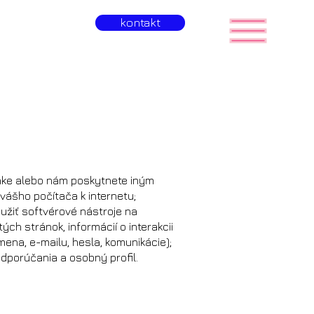
kontakt
nke alebo nám poskytnete iným
vášho počítača k internetu;
žiť softvérové ​​nástroje na
ch stránok, informácií o interakcii
na, e-mailu, hesla, komunikácie);
odporúčania a osobný profil.