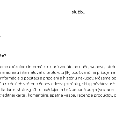
služby
Y
te?
me akékoľvek informácie, ktoré zadáte na našej webovej strá
adresu internetového protokolu (IP) používanú na pripojenie 
informácie o počítači a pripojení a históriu nákupov. Môžeme pou
o reláciách vrátane časov odozvy stránky, dĺžky návštev určitý
liadanie stránky. Zhromažďujeme tiež osobné údaje (vrátane me
kreditnej karte), komentáre, spätná väzba, recenzie produktov, 