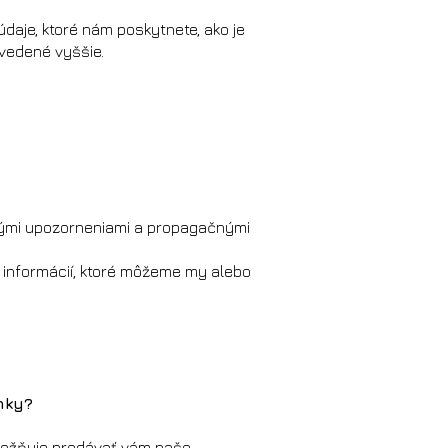
aje, ktoré nám poskytnete, ako je
vedené vyššie.
nými upozorneniami a propagačnými
informácií, ktoré môžeme my alebo
nky?
umožňuje predávať vám naše