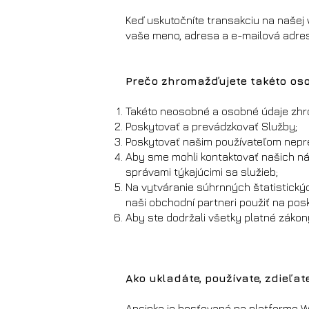
Keď uskutočníte transakciu na našej
vaše meno, adresa a e-mailová adres
Prečo zhromažďujete takéto os
Takéto neosobné a osobné údaje zhr
Poskytovať a prevádzkovať Služby;
Poskytovať našim používateľom nepre
Aby sme mohli kontaktovať našich n
správami týkajúcimi sa služieb;
Na vytváranie súhrnných štatistick
naši obchodní partneri použiť na pos
Aby ste dodržali všetky platné zákon
Ako ukladáte, používate, zdieľa
Ancinka je hosťovaná na platforme 