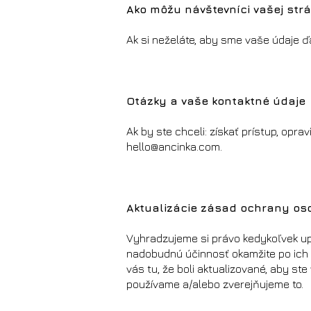
Ako môžu návštevníci vašej str
Ak si neželáte, aby sme vaše údaje ď
Otázky a vaše kontaktné údaje
Ak by ste chceli: získať prístup, opr
hello@ancinka.com
.
Aktualizácie zásad ochrany os
Vyhradzujeme si právo kedykoľvek upr
nadobudnú účinnosť okamžite po ich
vás tu, že boli aktualizované, aby st
používame a/alebo zverejňujeme to.