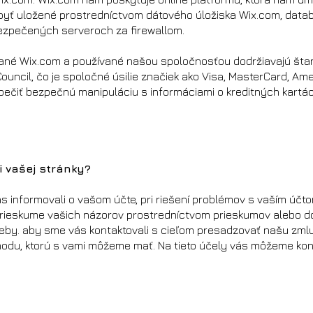
byť uložené prostredníctvom dátového úložiska Wix.com, datab
ezpečených serveroch za firewallom.
ané Wix.com a používané našou spoločnosťou dodržiavajú štan
uncil, čo je spoločné úsilie značiek ako Visa, MasterCard, Ame
ečiť bezpečnú manipuláciu s informáciami o kreditných kartá
i vašej stránky?
informovali o vašom účte, pri riešení problémov s vaším účtom,
prieskume vašich názorov prostredníctvom prieskumov alebo dota
reby. aby sme vás kontaktovali s cieľom presadzovať našu zmlu
odu, ktorú s vami môžeme mať. Na tieto účely vás môžeme kon