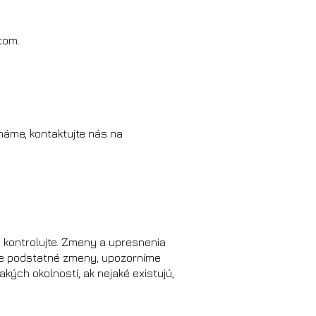
.com
.
 máme, kontaktujte nás na
 kontrolujte. Zmeny a upresnenia
me podstatné zmeny, upozorníme
kých okolností, ak nejaké existujú,