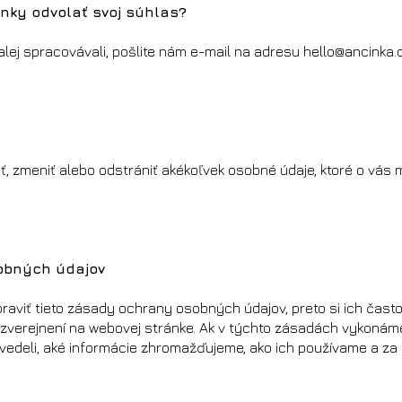
ánky odvolať svoj súhlas?
alej spracovávali, pošlite nám e-mail na adresu
hello@ancinka
aviť, zmeniť alebo odstrániť akékoľvek osobné údaje, ktoré o vás
obných údajov
aviť tieto zásady ochrany osobných údajov, preto si ich často
 zverejnení na webovej stránke. Ak v týchto zásadách vykoná
e vedeli, aké informácie zhromažďujeme, ako ich používame a za a