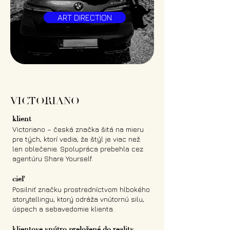
ART DIRECTION
VICTORIANO
klient
Victoriano – česká značka šitá na mieru
pre tých, ktorí vedia, že štýl je viac než
len oblečenie. Spolupráca prebehla cez
agentúru Share Yourself.
cieľ
Posilniť značku prostredníctvom hlbokého
storytellingu, ktorý odráža vnútornú silu,
úspech a sebavedomie klienta.
klientove vnútro preložené do reality